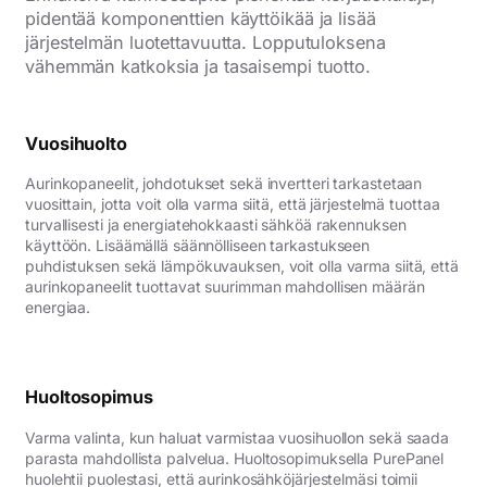
pidentää komponenttien käyttöikää ja lisää
järjestelmän luotettavuutta. Lopputuloksena
vähemmän katkoksia ja tasaisempi tuotto.
Vuosihuolto
Aurinkopaneelit, johdotukset sekä invertteri tarkastetaan
vuosittain, jotta voit olla varma siitä, että järjestelmä tuottaa
turvallisesti ja energiatehokkaasti sähköä rakennuksen
käyttöön. Lisäämällä säännölliseen tarkastukseen
puhdistuksen sekä lämpökuvauksen, voit olla varma siitä, että
aurinkopaneelit tuottavat suurimman mahdollisen määrän
energiaa.
Huoltosopimus
Varma valinta, kun haluat varmistaa vuosihuollon sekä saada
parasta mahdollista palvelua. Huoltosopimuksella PurePanel
huolehtii puolestasi, että aurinkosähköjärjestelmäsi toimii