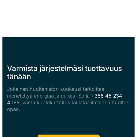
Varmista järjestelmäsi tuottavuus
tänään
Jokainen huoltamaton kuukausi tarkoittaa
menetettyä energiaa ja euroja. Soita
+358 45 234
4065
, varaa kuntokartoitus tai lataa ilmainen huolto-
opas.