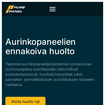
Siirry
sisältöön
Aurinkopaneelien
ennakoiva huolto
Teemme aurinkopaneelijärjestelmien ennakoivaa
kunnossapitoa suorittamalla säännölliset
kuntotarkastukset, huoltotoimenpiteet sekä
paneelien ammattitaitoisen puhdistuksen tilanteen
vaatiessa.
Aloita huolto nyt