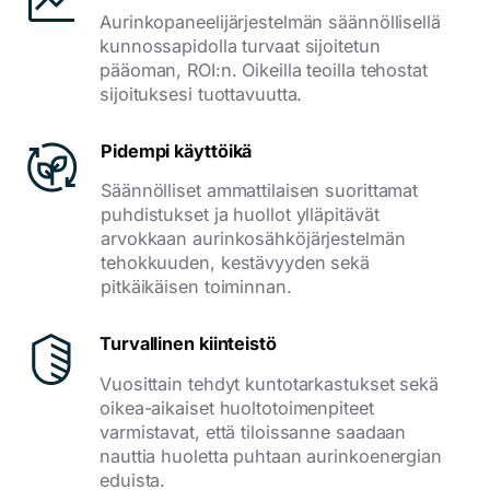
Aurinkopaneelijärjestelmän säännöllisellä
kunnossapidolla turvaat sijoitetun
pääoman, ROI:n. Oikeilla teoilla tehostat
sijoituksesi tuottavuutta.
Pidempi käyttöikä
Säännölliset ammattilaisen suorittamat
puhdistukset ja huollot ylläpitävät
arvokkaan aurinkosähköjärjestelmän
tehokkuuden, kestävyyden sekä
pitkäikäisen toiminnan.
Turvallinen kiinteistö
Vuosittain tehdyt kuntotarkastukset sekä
oikea-aikaiset huoltotoimenpiteet
varmistavat, että tiloissanne saadaan
nauttia huoletta puhtaan aurinkoenergian
eduista.