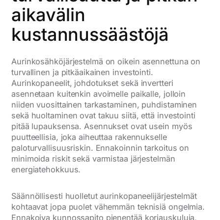
aikavälin
kustannussäästöjä
Aurinkosähköjärjestelmä on oikein asennettuna on
turvallinen ja pitkäaikainen investointi.
Aurinkopaneelit, johdotukset sekä invertteri
asennetaan kuitenkin avoimelle paikalle, jolloin
niiden vuosittainen tarkastaminen, puhdistaminen
sekä huoltaminen ovat takuu siitä, että investointi
pitää lupauksensa. Asennukset ovat usein myös
puutteellisia, joka aiheuttaa rakennukselle
paloturvallisuusriskin. Ennakoinnin tarkoitus on
minimoida riskit sekä varmistaa järjestelmän
energiatehokkuus.
Säännöllisesti huolletut aurinkopaneelijärjestelmät
kohtaavat jopa puolet vähemmän teknisiä ongelmia.
Ennakoiva kunnossapito pienentää korjauskuluja,