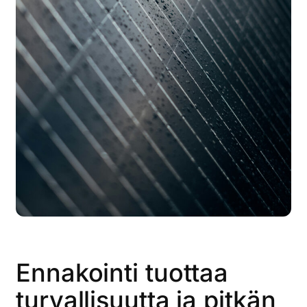
Ennakointi tuottaa
turvallisuutta ja pitkän