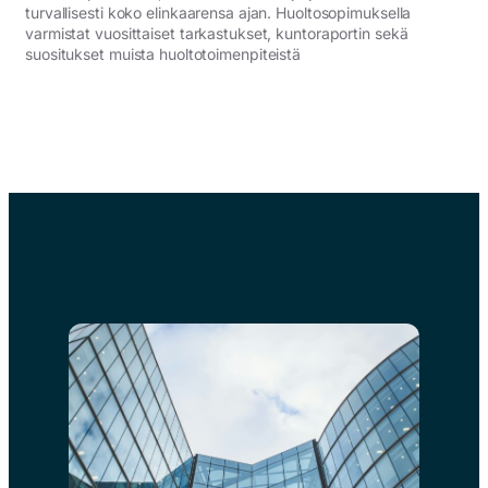
turvallisesti koko elinkaarensa ajan. Huoltosopimuksella
varmistat vuosittaiset tarkastukset, kuntoraportin sekä
suositukset muista huoltotoimenpiteistä